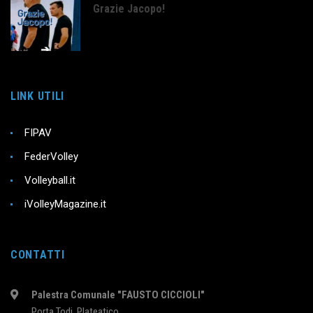
Grazie Jacopo!
LINK UTILI
FIPAV
FederVolley
Volleyball.it
iVolleyMagazine.it
CONTATTI
Palestra Comunale "FAUSTO CICCIOLI"
Porta Todi, Plateatico