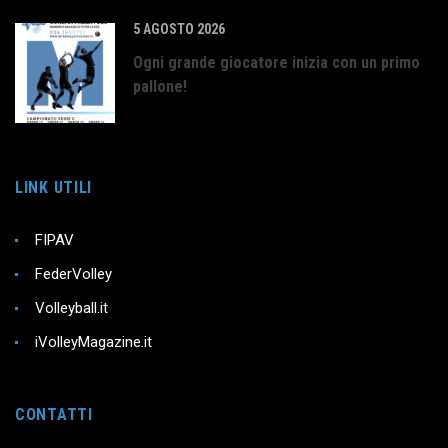
5 AGOSTO 2026
Ogni grande giocatore inizia con un primo
pallone!
LINK UTILI
FIPAV
FederVolley
Volleyball.it
iVolleyMagazine.it
CONTATTI