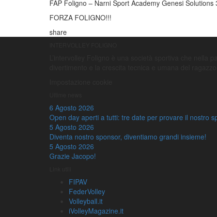
FAP Foligno – Narni Sport Academy Genesi Solutions 3
FORZA FOLIGNO!!!
share
INTERVOLLEY FOLIGNO
L’intervolley Foligno è una società sportiva che nella pall
divertimento e la crescita tecnica e umana del ragazzo
Impostazione cookie
Ultime news
6 Agosto 2026
Open day aperti a tutti: tre date per provare il nostro s
5 Agosto 2026
Diventa nostro sponsor, diventiamo grandi insieme!
5 Agosto 2026
Grazie Jacopo!
Link utili
FIPAV
FederVolley
Volleyball.it
iVolleyMagazine.it