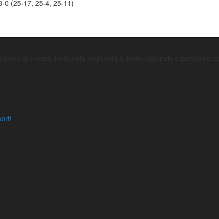
-0 (25-17, 25-4, 25-11)
avolo si è ormai instaurata negli anni a livello regionale e nazionale con l
.
port!