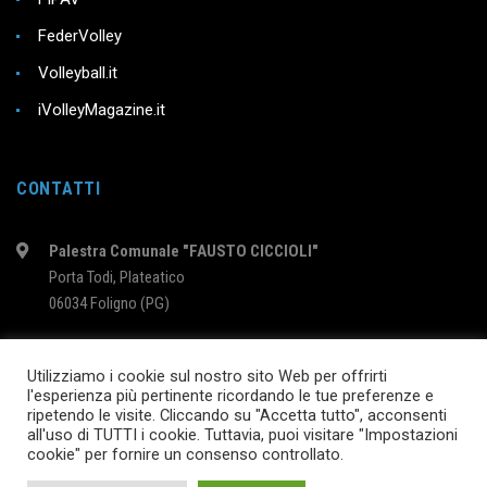
FederVolley
Volleyball.it
iVolleyMagazine.it
CONTATTI
Palestra Comunale "FAUSTO CICCIOLI"
Porta Todi, Plateatico
06034 Foligno (PG)
intervolleyfoligno@libero.it
Utilizziamo i cookie sul nostro sito Web per offrirti
l'esperienza più pertinente ricordando le tue preferenze e
ripetendo le visite. Cliccando su "Accetta tutto", acconsenti
2024 © InterVolleyFoligno.it | P.I. 02895760540
all'uso di TUTTI i cookie. Tuttavia, puoi visitare "Impostazioni
cookie" per fornire un consenso controllato.
SEGUICI SU