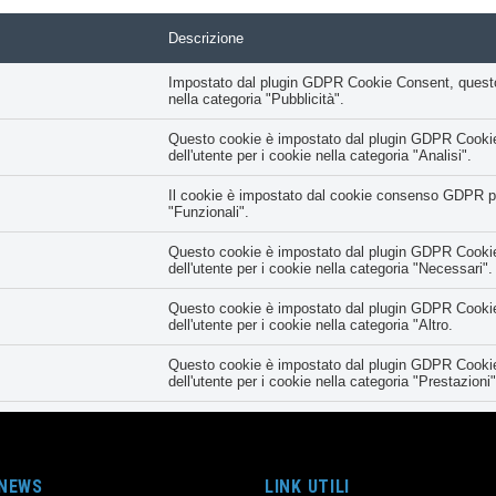
Descrizione
Impostato dal plugin GDPR Cookie Consent, questo co
nella categoria "Pubblicità".
Questo cookie è impostato dal plugin GDPR Cookie 
dell'utente per i cookie nella categoria "Analisi".
Il cookie è impostato dal cookie consenso GDPR per 
"Funzionali".
Questo cookie è impostato dal plugin GDPR Cookie 
dell'utente per i cookie nella categoria "Necessari".
Questo cookie è impostato dal plugin GDPR Cookie 
dell'utente per i cookie nella categoria "Altro.
Questo cookie è impostato dal plugin GDPR Cookie 
dell'utente per i cookie nella categoria "Prestazioni"
Registra lo stato del pulsante predefinito della ca
con il cookie principale.
Il cookie è impostato dal plugin GDPR Cookie Conse
 NEWS
LINK UTILI
meno all'uso dei cookie. Non memorizza alcun dato