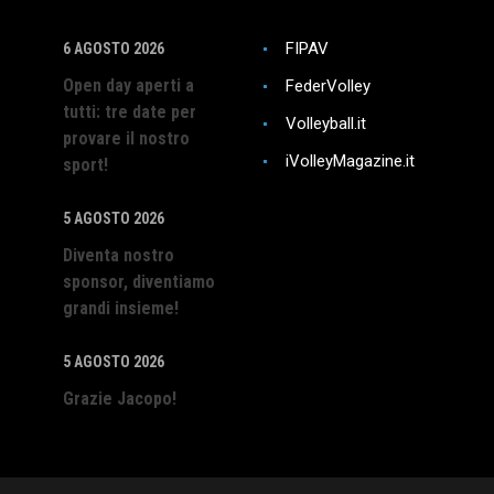
FIPAV
6 AGOSTO 2026
Open day aperti a
FederVolley
tutti: tre date per
la condivisione del contenuto del sito Web su piattaforme di social me
Volleyball.it
provare il nostro
iVolleyMagazine.it
sport!
zare gli indici chiave delle prestazioni del sito Web che aiutano a for
5 AGOSTO 2026
Diventa nostro
sponsor, diventiamo
ragiscono con il sito web. Questi cookie aiutano a fornire informazioni
grandi insieme!
5 AGOSTO 2026
nci e campagne di marketing pertinenti. Questi cookie tracciano i visit
Grazie Jacopo!