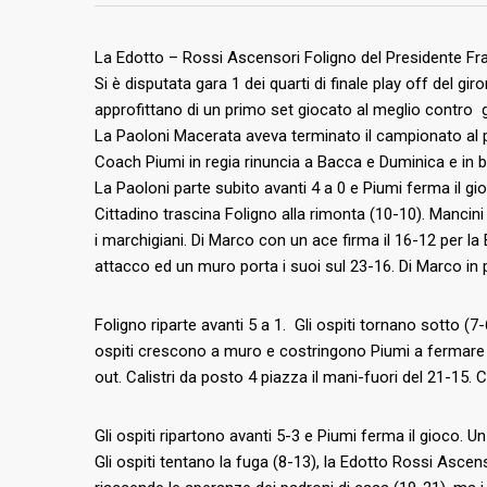
La Edotto – Rossi Ascensori Foligno del Presidente Fr
Si è disputata gara 1 dei quarti di finale play off del 
approfittano di un primo set giocato al meglio contro gli 
La Paoloni Macerata aveva terminato il campionato al p
Coach Piumi in regia rinuncia a Bacca e Duminica e in b
La Paoloni parte subito avanti 4 a 0 e Piumi ferma il gi
Cittadino trascina Foligno alla rimonta (10-10). Mancini d
i marchigiani. Di Marco con un ace firma il 16-12 per la
attacco ed un muro porta i suoi sul 23-16. Di Marco in 
Foligno riparte avanti 5 a 1. Gli ospiti tornano sotto 
ospiti crescono a muro e costringono Piumi a fermare il
out. Calistri da posto 4 piazza il mani-fuori del 21-15. C
Gli ospiti ripartono avanti 5-3 e Piumi ferma il gioco. U
Gli ospiti tentano la fuga (8-13), la Edotto Rossi Ascen