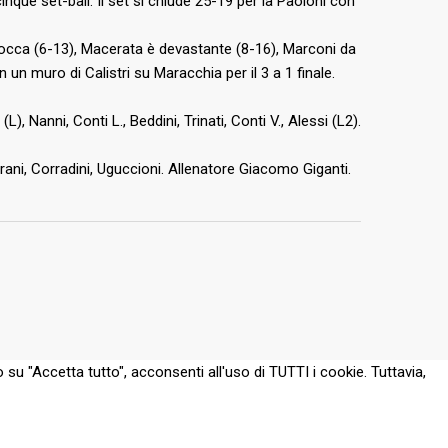
nque set-ball. Il set si chiude 25-19 per la Paoloni con
sblocca (6-13), Macerata è devastante (8-16), Marconi da
 un muro di Calistri su Maracchia per il 3 a 1 finale.
), Nanni, Conti L., Beddini, Trinati, Conti V., Alessi (L2).
Storani, Corradini, Uguccioni. Allenatore Giacomo Giganti.
 su "Accetta tutto", acconsenti all'uso di TUTTI i cookie. Tuttavia,