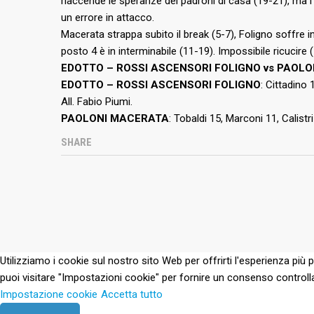
riaccende le speranze dei padroni di casa (19-21), ma i 
un errore in attacco.
Macerata strappa subito il break (5-7), Foligno soffre i
posto 4 è in interminabile (11-19). Impossibile ricucire 
EDOTTO – ROSSI ASCENSORI FOLIGNO vs PAOLONI
EDOTTO – ROSSI ASCENSORI FOLIGNO
: Cittadino 
All. Fabio Piumi.
PAOLONI MACERATA
: Tobaldi 15, Marconi 11, Calistr
SHARE
Utilizziamo i cookie sul nostro sito Web per offrirti l'esperienza più 
puoi visitare "Impostazioni cookie" per fornire un consenso controll
Impostazione cookie
Accetta tutto