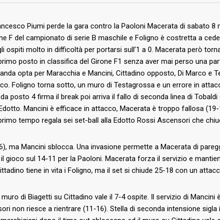
ancesco Piumi perde la gara contro la Paoloni Macerata di sabato 8 
girone F del campionato di serie B maschile e Foligno è costretta a ced
ospiti molto in difficoltà per portarsi sull’1 a 0. Macerata però torna 
rimo posto in classifica del Girone F1 senza aver mai perso una part
anda opta per Maracchia e Mancini, Cittadino opposto, Di Marco e Test
oco. Foligno torna sotto, un muro di Testagrossa e un errore in attacc
a posto 4 firma il break poi arriva il fallo di seconda linea di Tobaldi 
 Edotto. Mancini è efficace in attacco, Macerata è troppo fallosa (19
primo tempo regala sei set-ball alla Edotto Rossi Ascensori che chiud
(7-6), ma Mancini sblocca. Una invasione permette a Macerata di paregg
 gioco sul 14-11 per la Paoloni. Macerata forza il servizio e mantiene
ittadino tiene in vita i Foligno, ma il set si chiude 25-18 con un attac
n muro di Biagetti su Cittadino vale il 7-4 ospite. Il servizio di Manci
sori non riesce a rientrare (11-16). Stella di seconda intensione sigla