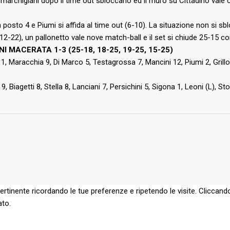
marchigiani dopo il time out sbloccano ed il muro su Cittadino vale ci
n posto 4 e Piumi si affida al time out (6-10). La situazione non si 
(12-22), un pallonetto vale nove match-ball e il set si chiude 25-15 con
 MACERATA 1-3 (25-18, 18-25, 19-25, 15-25)
11, Maracchia 9, Di Marco 5, Testagrossa 7, Mancini 12, Piumi 2, Grillo (L
i 9, Biagetti 8, Stella 8, Lanciani 7, Persichini 5, Sigona 1, Leoni (L), 
pertinente ricordando le tue preferenze e ripetendo le visite. Cliccando
ato.