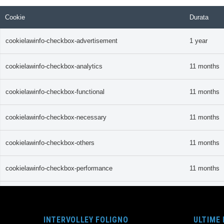
Cookie
Durata
cookielawinfo-checkbox-advertisement
1 year
cookielawinfo-checkbox-analytics
11 months
cookielawinfo-checkbox-functional
11 months
cookielawinfo-checkbox-necessary
11 months
cookielawinfo-checkbox-others
11 months
cookielawinfo-checkbox-performance
11 months
CookieLawInfoConsent
1 year
INTERVOLLEY FOLIGNO
ULTIME
viewed_cookie_policy
11 months