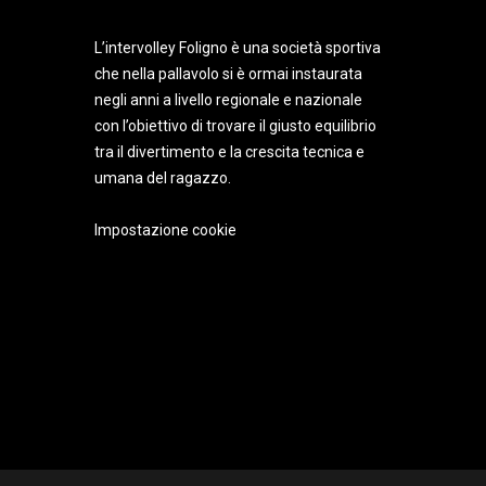
L’intervolley Foligno è una società sportiva
Funzionali
che nella pallavolo si è ormai instaurata
Funzionali
negli anni a livello regionale e nazionale
I cookie funzionali aiutano a svolgere determinate funzionalità come 
con l’obiettivo di trovare il giusto equilibrio
Performance
tra il divertimento e la crescita tecnica e
Performance
umana del ragazzo.
I cookie per le prestazioni vengono utilizzati per comprendere e analiz
Analitici
Impostazione cookie
Analitici
I cookie analitici vengono utilizzati per capire come i visitatori inte
di traffico, ecc.
Pubblicitari
Pubblicitari
I cookie pubblicitari vengono utilizzati per fornire ai visitatori annu
annunci personalizzati.
Altri cookie
Altri cookie