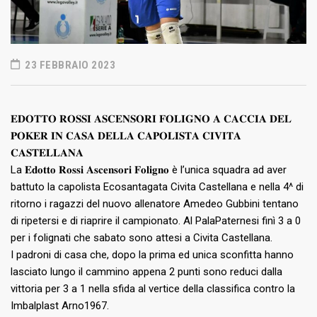
23 FEBBRAIO 2023
𝐄𝐃𝐎𝐓𝐓𝐎 𝐑𝐎𝐒𝐒𝐈 𝐀𝐒𝐂𝐄𝐍𝐒𝐎𝐑𝐈 𝐅𝐎𝐋𝐈𝐆𝐍𝐎 𝐀 𝐂𝐀𝐂𝐂𝐈𝐀 𝐃𝐄𝐋
𝐏𝐎𝐊𝐄𝐑 𝐈𝐍 𝐂𝐀𝐒𝐀 𝐃𝐄𝐋𝐋𝐀 𝐂𝐀𝐏𝐎𝐋𝐈𝐒𝐓𝐀 𝐂𝐈𝐕𝐈𝐓𝐀
𝐂𝐀𝐒𝐓𝐄𝐋𝐋𝐀𝐍𝐀
La 𝐄𝐝𝐨𝐭𝐭𝐨 𝐑𝐨𝐬𝐬𝐢 𝐀𝐬𝐜𝐞𝐧𝐬𝐨𝐫𝐢 𝐅𝐨𝐥𝐢𝐠𝐧𝐨 è l’unica squadra ad aver
battuto la capolista Ecosantagata Civita Castellana e nella 4^ di
ritorno i ragazzi del nuovo allenatore Amedeo Gubbini tentano
di ripetersi e di riaprire il campionato. Al PalaPaternesi finì 3 a 0
per i folignati che sabato sono attesi a Civita Castellana.
I padroni di casa che, dopo la prima ed unica sconfitta hanno
lasciato lungo il cammino appena 2 punti sono reduci dalla
vittoria per 3 a 1 nella sfida al vertice della classifica contro la
Imbalplast Arno1967.