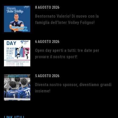
8 AGOSTO 2026
Bentornato Valerio! Di nuovo con la
famiglia dell’Inter Volley Foligno!
6 AGOSTO 2026
Open day aperti a tutti: tre date per
provare il nostro sport!
5 AGOSTO 2026
Diventa nostro sponsor, diventiamo grandi
insieme!
LINK UTILI