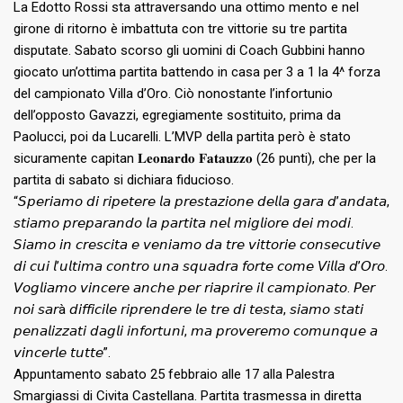
La Edotto Rossi sta attraversando una ottimo mento e nel
girone di ritorno è imbattuta con tre vittorie su tre partita
disputate. Sabato scorso gli uomini di Coach Gubbini hanno
giocato un’ottima partita battendo in casa per 3 a 1 la 4^ forza
del campionato Villa d’Oro. Ciò nonostante l’infortunio
dell’opposto Gavazzi, egregiamente sostituito, prima da
Paolucci, poi da Lucarelli. L’MVP della partita però è stato
sicuramente capitan 𝐋𝐞𝐨𝐧𝐚𝐫𝐝𝐨 𝐅𝐚𝐭𝐚𝐮𝐳𝐳𝐨 (26 punti), che per la
partita di sabato si dichiara fiducioso.
“𝘚𝘱𝘦𝘳𝘪𝘢𝘮𝘰 𝘥𝘪 𝘳𝘪𝘱𝘦𝘵𝘦𝘳𝘦 𝘭𝘢 𝘱𝘳𝘦𝘴𝘵𝘢𝘻𝘪𝘰𝘯𝘦 𝘥𝘦𝘭𝘭𝘢 𝘨𝘢𝘳𝘢 𝘥’𝘢𝘯𝘥𝘢𝘵𝘢,
𝘴𝘵𝘪𝘢𝘮𝘰 𝘱𝘳𝘦𝘱𝘢𝘳𝘢𝘯𝘥𝘰 𝘭𝘢 𝘱𝘢𝘳𝘵𝘪𝘵𝘢 𝘯𝘦𝘭 𝘮𝘪𝘨𝘭𝘪𝘰𝘳𝘦 𝘥𝘦𝘪 𝘮𝘰𝘥𝘪.
𝘚𝘪𝘢𝘮𝘰 𝘪𝘯 𝘤𝘳𝘦𝘴𝘤𝘪𝘵𝘢 𝘦 𝘷𝘦𝘯𝘪𝘢𝘮𝘰 𝘥𝘢 𝘵𝘳𝘦 𝘷𝘪𝘵𝘵𝘰𝘳𝘪𝘦 𝘤𝘰𝘯𝘴𝘦𝘤𝘶𝘵𝘪𝘷𝘦
𝘥𝘪 𝘤𝘶𝘪 𝘭’𝘶𝘭𝘵𝘪𝘮𝘢 𝘤𝘰𝘯𝘵𝘳𝘰 𝘶𝘯𝘢 𝘴𝘲𝘶𝘢𝘥𝘳𝘢 𝘧𝘰𝘳𝘵𝘦 𝘤𝘰𝘮𝘦 𝘝𝘪𝘭𝘭𝘢 𝘥’𝘖𝘳𝘰.
𝘝𝘰𝘨𝘭𝘪𝘢𝘮𝘰 𝘷𝘪𝘯𝘤𝘦𝘳𝘦 𝘢𝘯𝘤𝘩𝘦 𝘱𝘦𝘳 𝘳𝘪𝘢𝘱𝘳𝘪𝘳𝘦 𝘪𝘭 𝘤𝘢𝘮𝘱𝘪𝘰𝘯𝘢𝘵𝘰. 𝘗𝘦𝘳
𝘯𝘰𝘪 𝘴𝘢𝘳à 𝘥𝘪𝘧𝘧𝘪𝘤𝘪𝘭𝘦 𝘳𝘪𝘱𝘳𝘦𝘯𝘥𝘦𝘳𝘦 𝘭𝘦 𝘵𝘳𝘦 𝘥𝘪 𝘵𝘦𝘴𝘵𝘢, 𝘴𝘪𝘢𝘮𝘰 𝘴𝘵𝘢𝘵𝘪
𝘱𝘦𝘯𝘢𝘭𝘪𝘻𝘻𝘢𝘵𝘪 𝘥𝘢𝘨𝘭𝘪 𝘪𝘯𝘧𝘰𝘳𝘵𝘶𝘯𝘪, 𝘮𝘢 𝘱𝘳𝘰𝘷𝘦𝘳𝘦𝘮𝘰 𝘤𝘰𝘮𝘶𝘯𝘲𝘶𝘦 𝘢
𝘷𝘪𝘯𝘤𝘦𝘳𝘭𝘦 𝘵𝘶𝘵𝘵𝘦”.
Appuntamento sabato 25 febbraio alle 17 alla Palestra
Smargiassi di Civita Castellana. Partita trasmessa in diretta