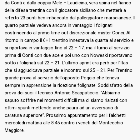
da Conti e dalla coppia Mele – Laudicina, vera spina nel fianco
della difesa trentina con il giocatore siciliano che metterà a
referto 23 punti ben imbeccato dal palleggiatore marscianese. Il
quarto parziale vedeva ancora in vantaggio i folignati
costringendo al primo time out discrezionale mister Conci. Al
ritorno in campo il 6+1 trentino innestava la quarta al servizio e
si riportava in vantaggio fino al 22 – 17, ma il turno al servizio
prima di Conti con due ace e poi uno con Noweski riportavano
sotto i folignati sul 22 – 21. L’ultimo sprint era però per l’Itas
che si aggiudicava parziale e incontro sul 25 – 21. Per Trentino
grande prova al servizio dell’opposto Poggio che teneva
sempre in apprensione la ricezione folignate. Soddisfatto della
prova dei suoi il tecnico Antonio Scappaticcio: “Abbiamo
saputo soffrire nei momenti difficili ma ci siamo rialzati con
ottimi spunti mettendo anche paura ad un avversario di
caratura superiore”. Prossimo appuntamento per i falchetti
mercoledi mattina alle 8:45 contro i veneti del Montecchio
Maggiore.