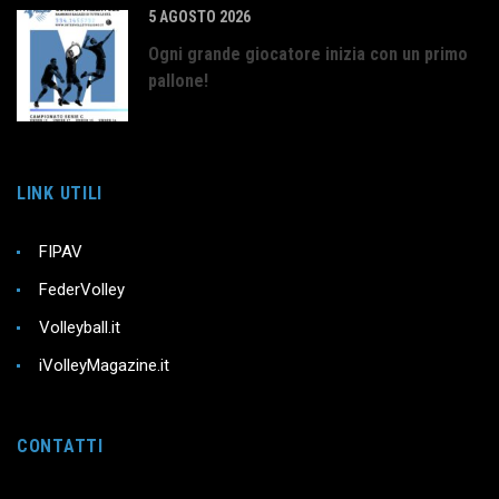
5 AGOSTO 2026
Ogni grande giocatore inizia con un primo
pallone!
LINK UTILI
FIPAV
FederVolley
Volleyball.it
iVolleyMagazine.it
CONTATTI