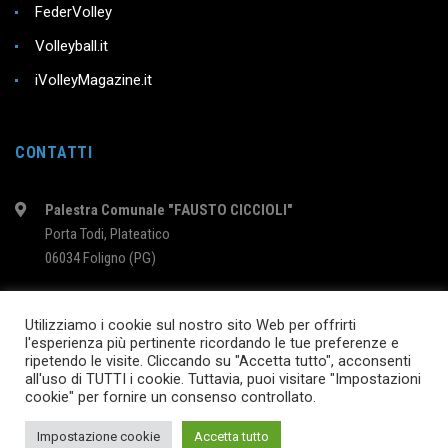
FederVolley
Volleyball.it
iVolleyMagazine.it
CONTATTI
Palestra Comunale "FAUSTO CICCIOLI"
Porta Todi, Plateatico
06034 Foligno (PG)
intervolleyfoligno@libero.it
Utilizziamo i cookie sul nostro sito Web per offrirti
l'esperienza più pertinente ricordando le tue preferenze e
ripetendo le visite. Cliccando su "Accetta tutto", acconsenti
2024 © InterVolleyFoligno.it | P.I. 02895760540
all'uso di TUTTI i cookie. Tuttavia, puoi visitare "Impostazioni
cookie" per fornire un consenso controllato.
SEGUICI SU
Impostazione cookie
Accetta tutto