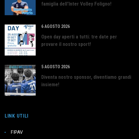
famiglia dell’Inter Volley Foligno!
6 AGOSTO 2026
Open day aperti a tutti: tre date per
provare il nostro sport!
5 AGOSTO 2026
Diventa nostro sponsor, diventiamo grandi
insieme!
LINK UTILI
FIPAV