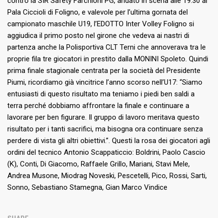
contro la SIR Safety Farchioni PG, andato in scena alle 19:30 al
Pala Ciccioli di Foligno, e valevole per l’ultima gornata del
campionato maschile U19, l’EDOTTO Inter Volley Foligno si
aggiudica il primo posto nel girone che vedeva ai nastri di
partenza anche la Polisportiva CLT Terni che annoverava tra le
proprie fila tre giocatori in prestito dalla MONINI Spoleto. Quindi
prima finale stagionale centrata per la società del Presidente
Piumi, ricordiamo già vincitrice l’anno scorso nell’U17: “Siamo
entusiasti di questo risultato ma teniamo i piedi ben saldi a
terra perché dobbiamo affrontare la finale e continuare a
lavorare per ben figurare. Il gruppo di lavoro meritava questo
risultato per i tanti sacrifici, ma bisogna ora continuare senza
perdere di vista gli altri obiettivi.”. Questi la rosa dei giocatori agli
ordini del tecnico Antonio Scappaticcio: Boldrini, Paolo Cascio
(K), Conti, Di Giacomo, Raffaele Grillo, Mariani, Stavi Mele,
Andrea Musone, Miodrag Noveski, Pescetelli, Pico, Rossi, Sarti,
Sonno, Sebastiano Stamegna, Gian Marco Vindice