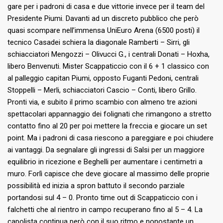
gare per i padroni di casa e due vittorie invece per il team del
Presidente Piumi. Davanti ad un discreto pubblico che però
quasi scompare nell’immensa UniEuro Arena (6500 posti) il
tecnico Casadei schiera la diagonale Ramberti – Sirri, gli
schiacciatori Mengozzi – Olivucci G., i centrali Donati – Hoxha,
libero Benvenuti. Mister Scappaticcio con il 6 + 1 classico con
al palleggio capitan Piumi, opposto Fuganti Pedoni, centrali
Stoppelli – Merli, schiacciatori Cascio – Conti, libero Grillo.
Pronti via, e subito il primo scambio con almeno tre azioni
spettacolari appannaggio dei folignati che rimangono a stretto
contatto fino al 20 per poi mettere la freccia e giocare un set
point. Ma i padroni di casa riescono a pareggiare e poi chiudere
ai vantaggi. Da segnalare gli ingressi di Salsi per un maggiore
equilibrio in ricezione e Beghelli per aumentare i centimetri a
muro. Forlì capisce che deve giocare al massimo delle proprie
possibilità ed inizia a spron battuto il secondo parziale
portandosi sul 4 – 0. Pronto time out di Scappaticcio con i
falchetti che al rientro in campo recuperano fino al 5 – 4. La
capolista continua però con il suo ritmo e nonostante un