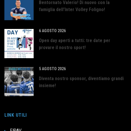
Bentornato Valerio! Di nuovo con la
famiglia dell’Inter Volley Foligno!
6 AGOSTO 2026
Open day aperti a tutti: tre date per
provare il nostro sport!
5 AGOSTO 2026
Diventa nostro sponsor, diventiamo grandi
insieme!
LINK UTILI
FIPAV