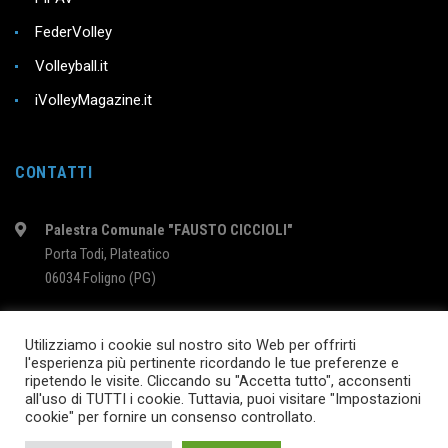
FederVolley
Volleyball.it
iVolleyMagazine.it
CONTATTI
Palestra Comunale "FAUSTO CICCIOLI"
Porta Todi, Plateatico
06034 Foligno (PG)
intervolleyfoligno@libero.it
Utilizziamo i cookie sul nostro sito Web per offrirti
l'esperienza più pertinente ricordando le tue preferenze e
ripetendo le visite. Cliccando su "Accetta tutto", acconsenti
2024 © InterVolleyFoligno.it | P.I. 02895760540
all'uso di TUTTI i cookie. Tuttavia, puoi visitare "Impostazioni
cookie" per fornire un consenso controllato.
SEGUICI SU