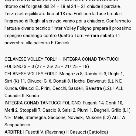
ritorno dei folignati dsl 24 – 18 al 24 – 21 chiude il parziale.
Terzo set equilibrato fino al 13 ma Forlì con la fase break e
l’ingresso di Rughi al servizio vanno poi a chiudere. Confermato
l’attuale divario tecnico l’Inter Volley Foligno prepara il prossimo
impegno casalingo contro Quattro Torri Ferrara sabato 11
novembre alla palestra F. Ciccioli.
CELANESE VOLLEY FORLI’ – INTEGRA CONAD TANTUCCI
FOLIGNO 3 – 0 (27 – 25/ 25 – 21/ 25 – 18)
CELANESE VOLLEY FORLI’: Mengozzi 8, Ramberti 3, Rughi 1,
Sirri (K) 11, Olivucci G. 6, Donati 8, Hoxha Benvenuti (L), N.E.:
Kunda, Olivucci E., Pirini, Cecchi, Sasdelli, Balestra (L2). I ALL:
Casadei II: Kunda
INTEGRA CONAD TANTUCCI FOLIGNO: Fuganti 14, Conti 10,
Merli 2, Stoppelli 7, Cascio 9, Salsi 2, Piumi 1, Beghelli, Grillo (L1)
N.E.: Mele, Stamegna, Saccone, Noveski, Musone (L2) ALL: A.
Scappaticcio
ARBITRI: I Fusetti V. (Ravenna) II Casucci (Cattolica)