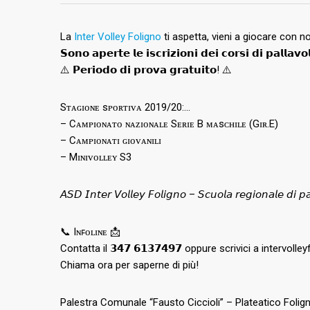
La
Inter Volley Foligno
ti aspetta, vieni a giocare con no
𝗦𝗼𝗻𝗼 𝗮𝗽𝗲𝗿𝘁𝗲 𝗹𝗲 𝗶𝘀𝗰𝗿𝗶𝘇𝗶𝗼𝗻𝗶 𝗱𝗲𝗶 𝗰𝗼𝗿𝘀𝗶 𝗱𝗶 𝗽𝗮𝗹𝗹𝗮
⚠️ 𝗣𝗲𝗿𝗶𝗼𝗱𝗼 𝗱𝗶 𝗽𝗿𝗼𝘃𝗮 𝗴𝗿𝗮𝘁𝘂𝗶𝘁𝗼! ⚠️
Sᴛᴀɢɪᴏɴᴇ sᴘᴏʀᴛɪᴠᴀ 2019/20:…
– Cᴀᴍᴘɪᴏɴᴀᴛᴏ ɴᴀᴢɪᴏɴᴀʟᴇ Sᴇʀɪᴇ B ᴍᴀsᴄʜɪʟᴇ (Gɪʀ.E)
– Cᴀᴍᴘɪᴏɴᴀᴛɪ ɢɪᴏᴠᴀɴɪʟɪ
– Mɪɴɪᴠᴏʟʟᴇʏ S3
𝘈𝘚𝘋 𝘐𝘯𝘵𝘦𝘳 𝘝𝘰𝘭𝘭𝘦𝘺 𝘍𝘰𝘭𝘪𝘨𝘯𝘰 – 𝘚𝘤𝘶𝘰𝘭𝘢 𝘳𝘦𝘨𝘪𝘰𝘯𝘢𝘭𝘦 𝘥𝘪 𝘱𝘢
📞 Iɴꜰᴏʟɪɴᴇ 📩
Contatta il 𝟯𝟰𝟳 𝟲𝟭𝟯𝟳𝟰𝟵𝟳 oppure scrivici a intervo
Chiama ora per saperne di più!
Palestra Comunale “Fausto Ciccioli” – Plateatico Folig