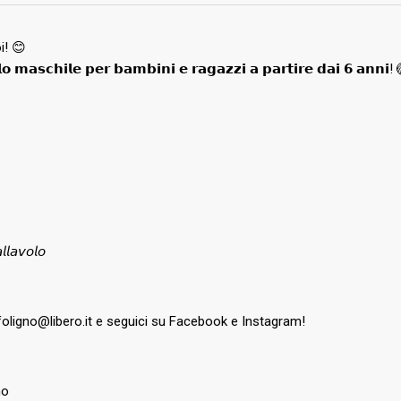
i! 😊
𝗼𝗹𝗼 𝗺𝗮𝘀𝗰𝗵𝗶𝗹𝗲 𝗽𝗲𝗿 𝗯𝗮𝗺𝗯𝗶𝗻𝗶 𝗲 𝗿𝗮𝗴𝗮𝘇𝘇𝗶 𝗮 𝗽𝗮𝗿𝘁𝗶𝗿𝗲 𝗱𝗮𝗶 𝟲 𝗮𝗻𝗻𝗶!
𝘭𝘢𝘷𝘰𝘭𝘰
lleyfoligno@libero.it e seguici su Facebook e Instagram!
no