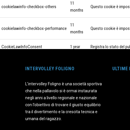
11
cookielawinfo-checkbox-others
Questo cookie è imposta
months
11
cookielawinfo-checkbox-performance
Questo cookie è imposta
months
CookieLawInfoConsent
1 year
Registra lo stato del p
11
Il cookie è impostato 
viewed_cookie_policy
INTERVOLLEY FOLIGNO
months
personale.
ULTIME
L’intervolley Foligno è una società sportiva
Funzionali
che nella pallavolo si è ormai instaurata
Funzionali
negli anni a livello regionale e nazionale
I cookie funzionali aiutano a svolgere determinate funzionalità come 
con l’obiettivo di trovare il giusto equilibrio
Performance
tra il divertimento e la crescita tecnica e
Performance
umana del ragazzo.
I cookie per le prestazioni vengono utilizzati per comprendere e analiz