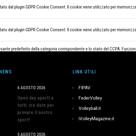
to dal plugin GDPR Cookie Consent. Il cookie viene utilizzato per memorizzare 
to dal plugin GDPR Cookie Consent. Il cookie viene utilizzato per memorizzare 
ulsante predefinito della categoria corrispondente e lo stato del CCPA. Funzion
dal plugin GDPR Cookie Consent e viene utilizzato per memorizzare se l'utent
 NEWS
LINK UTILI
FIPAV
6 AGOSTO 2026
Open day aperti a
FederVolley
tutti: tre date per
la condivisione del contenuto del sito Web su piattaforme di social me
Volleyball.it
provare il nostro
iVolleyMagazine.it
sport!
zare gli indici chiave delle prestazioni del sito Web che aiutano a for
5 AGOSTO 2026