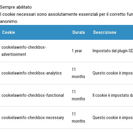
Sempre abilitato
I cookie necessari sono assolutamente essenziali per il corretto fun
anonimo.
Cookie
Durata
Descrizione
cookielawinfo-checkbox-
1 year
Impostato dal plugin GD
advertisement
11
cookielawinfo-checkbox-analytics
Questo cookie è imposta
months
11
cookielawinfo-checkbox-functional
Il cookie è impostato d
months
11
cookielawinfo-checkbox-necessary
Questo cookie è imposta
months