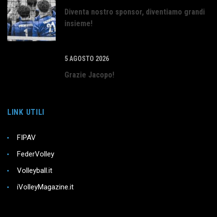
Diventa nostro sponsor, diventiamo grandi
insieme!
5 AGOSTO 2026
Grazie Jacopo!
LINK UTILI
FIPAV
FederVolley
Volleyball.it
iVolleyMagazine.it