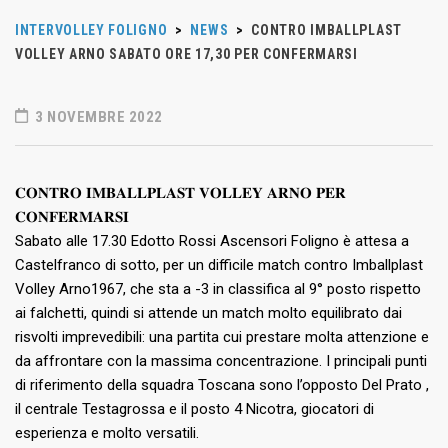
INTERVOLLEY FOLIGNO
>
NEWS
>
CONTRO IMBALLPLAST
VOLLEY ARNO SABATO ORE 17,30 PER CONFERMARSI
3 NOVEMBRE 2022
𝐂𝐎𝐍𝐓𝐑𝐎 𝐈𝐌𝐁𝐀𝐋𝐋𝐏𝐋𝐀𝐒𝐓 𝐕𝐎𝐋𝐋𝐄𝐘 𝐀𝐑𝐍𝐎 𝐏𝐄𝐑
𝐂𝐎𝐍𝐅𝐄𝐑𝐌𝐀𝐑𝐒𝐈
Sabato alle 17.30 Edotto Rossi Ascensori Foligno è attesa a
Castelfranco di sotto, per un difficile match contro Imballplast
Volley Arno1967, che sta a -3 in classifica al 9° posto rispetto
ai falchetti, quindi si attende un match molto equilibrato dai
risvolti imprevedibili: una partita cui prestare molta attenzione e
da affrontare con la massima concentrazione. I principali punti
di riferimento della squadra Toscana sono l’opposto Del Prato ,
il centrale Testagrossa e il posto 4 Nicotra, giocatori di
esperienza e molto versatili.