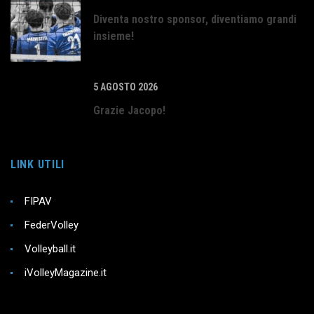
Diventa nostro sponsor, diventiamo grandi
insieme!
5 AGOSTO 2026
Grazie Jacopo!
LINK UTILI
FIPAV
FederVolley
Volleyball.it
iVolleyMagazine.it