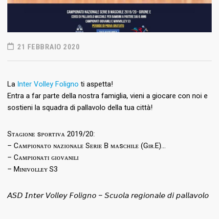
21 FEBBRAIO 2020
La
Inter Volley Foligno
ti aspetta!
Entra a far parte della nostra famiglia, vieni a giocare con noi e
sostieni la squadra di pallavolo della tua città!
Sᴛᴀɢɪᴏɴᴇ sᴘᴏʀᴛɪᴠᴀ 2019/20:
– Cᴀᴍᴘɪᴏɴᴀᴛᴏ ɴᴀᴢɪᴏɴᴀʟᴇ Sᴇʀɪᴇ B ᴍᴀsᴄʜɪʟᴇ (Gɪʀ.E)
…
– Cᴀᴍᴘɪᴏɴᴀᴛɪ ɢɪᴏᴠᴀɴɪʟɪ
– Mɪɴɪᴠᴏʟʟᴇʏ S3
𝘈𝘚𝘋 𝘐𝘯𝘵𝘦𝘳 𝘝𝘰𝘭𝘭𝘦𝘺 𝘍𝘰𝘭𝘪𝘨𝘯𝘰 – 𝘚𝘤𝘶𝘰𝘭𝘢 𝘳𝘦𝘨𝘪𝘰𝘯𝘢𝘭𝘦 𝘥𝘪 𝘱𝘢𝘭𝘭𝘢𝘷𝘰𝘭𝘰