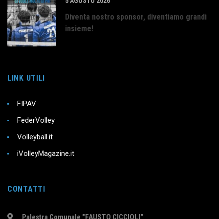
5 AGOSTO 2026
Diventa nostro sponsor, diventiamo grandi
insieme!
LINK UTILI
FIPAV
FederVolley
Volleyball.it
iVolleyMagazine.it
CONTATTI
Palestra Comunale "FAUSTO CICCIOLI"