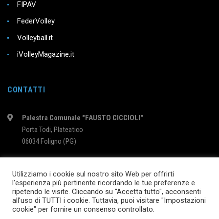
FIPAV
FederVolley
Volleyball.it
iVolleyMagazine.it
CONTATTI
Palestra Comunale "FAUSTO CICCIOLI"
Porta Todi, Plateatico
06034 Foligno (PG)
intervolleyfoligno@libero.it
Utilizziamo i cookie sul nostro sito Web per offrirti
l'esperienza più pertinente ricordando le tue preferenze e
ripetendo le visite. Cliccando su "Accetta tutto", acconsenti
2024 © InterVolleyFoligno.it | P.I. 02895760540
all'uso di TUTTI i cookie. Tuttavia, puoi visitare "Impostazioni
cookie" per fornire un consenso controllato.
SEGUICI SU