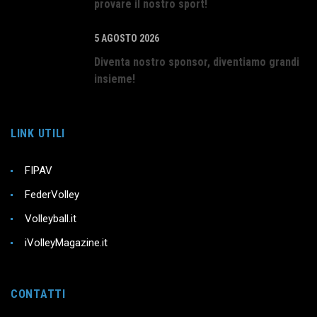
provare il nostro sport!
5 AGOSTO 2026
Diventa nostro sponsor, diventiamo grandi
insieme!
LINK UTILI
FIPAV
FederVolley
Volleyball.it
iVolleyMagazine.it
CONTATTI