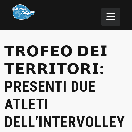
𝗧𝗥𝗢𝗙𝗘𝗢 𝗗𝗘𝗜
𝗧𝗘𝗥𝗥𝗜𝗧𝗢𝗥𝗜:
PRESENTI DUE
ATLETI
DELL’INTERVOLLEY