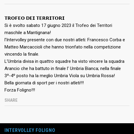
𝗧𝗥𝗢𝗙𝗘𝗢 𝗗𝗘𝗜 𝗧𝗘𝗥𝗥𝗜𝗧𝗢𝗥𝗜 ⁣
⁣Si è svolto sabato 17 giugno 2023 il Trofeo dei Territori
maschile a Mantignana!⁣
⁣l’Intervolley presente con due nostri atleti: Francesco Corba e
Matteo Marcaccioli che hanno trionfato nella competizione
vincendo la finale.
L’Umbria divisa in quattro squadre ha visto vincere la squadra
Arancio che ha battuto in finale l’ Umbria Bianca; nella finale
3º-4º posto ha la meglio Umbria Viola su Umbria Rossa!⁣
Bella giornata di sport per i nostri atleti!!!
Forza Foligno!!!
SHARE
INTERVOLLEY FOLIGNO