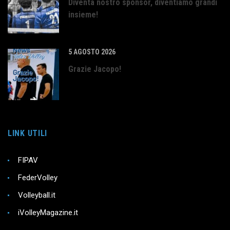
Diventa nostro sponsor, diventiamo grandi
insieme!
5 AGOSTO 2026
Grazie Jacopo!
LINK UTILI
FIPAV
FederVolley
Volleyball.it
iVolleyMagazine.it