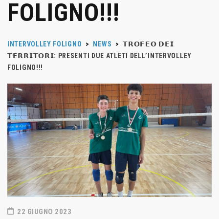
FOLIGNO!!!
INTERVOLLEY FOLIGNO
>
NEWS
>
𝗧𝗥𝗢𝗙𝗘𝗢 𝗗𝗘𝗜
𝗧𝗘𝗥𝗥𝗜𝗧𝗢𝗥𝗜: PRESENTI DUE ATLETI DELL’INTERVOLLEY
FOLIGNO!!!
22 GIUGNO 2023